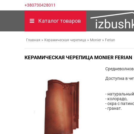
+380730428011
Каталог товаров
»
»
»
Главная
Керамическая черепица
Monier
Ferian
КЕРАМИЧЕСКАЯ ЧЕРЕПИЦА MONIER FERIAN
Средневолнов
Доступна в че
- натуральный
- колорадо,
- охра с патин
- гранат.