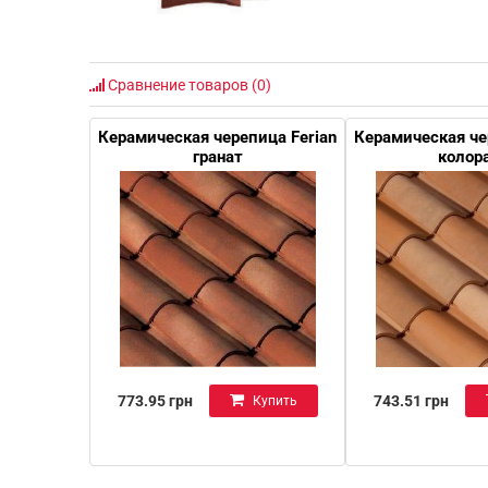
Сравнение товаров (0)
Керамическая черепица Ferian
Керамическая че
гранат
колор
773.95 грн
743.51 грн
Купить