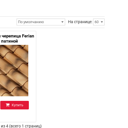
На странице:
По умолчанию
60
 черепица Ferian
с патиной
Купить
 из 4 (всего 1 страниц)