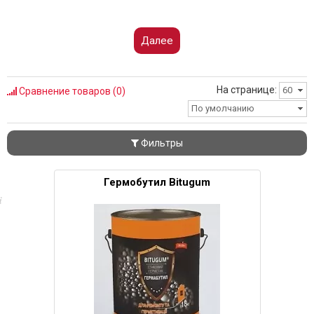
Далее
На странице:
60
Сравнение товаров (0)
По умолчанию
Фильтры
Гермобутил Bitugum
i