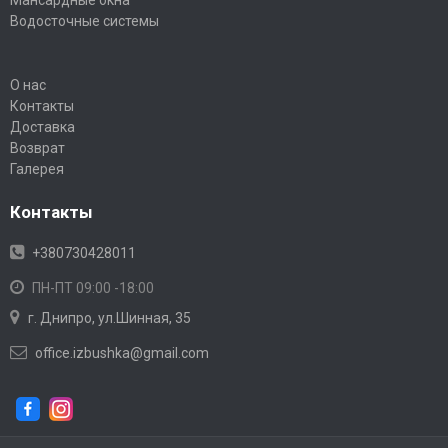
долговременной защиты городских объектов и ландшафтных
Водосточные системы
зон от негативного влияния неконтролируемого роста корней.
О нас
Контакты
Доставка
Возврат
Галерея
Контакты
+380730428011
ПН-ПТ 09:00 -18:00
г. Днипро, ул.Шинная, 35
office.izbushka@gmail.com