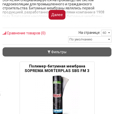
SOPREMA специализируется на производстве систем
гидроизоляции для промышленного и гражданского
строительства. Битумные мембраны являлись первой
продукцией, разработанной основателями компании в 1908
Далее
году. Благодаря накопленному опыту битумные мембраны
SOPREMА совмещают лучшие мировые тенденции и
индивидуальное предложение на рынке. Качество и
долговечность полимерно-битумных мембран отмечены
сертификатом ВВА с определенным и подтвержденным сроком
На странице:
60
Сравнение товаров (0)
эксплуатации более 35 лет.
По умолчанию
Фильтры
Полимер-битумная мембрана
SOPREMA MORTERPLAS SBS FM 3
i