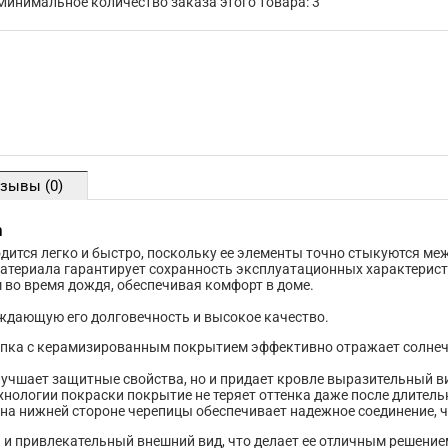
Минимальное количество заказа этого товара: 3
зывы (0)
n
одится легко и быстро, поскольку ее элементы точно стыкуются ме
атериала гарантирует сохранность эксплуатационных характеристи
 во время дождя, обеспечивая комфорт в доме.
ждающую его долговечность и высокое качество.
ыпка с керамизированным покрытием эффективно отражает солнеч
учшает защитные свойства, но и придает кровле выразительный в
хнологии покраски покрытие не теряет оттенка даже после длитель
на нижней стороне черепицы обеспечивает надежное соединение, 
ть и привлекательный внешний вид, что делает ее отличным решение