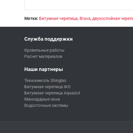
Метки:
Битумная черепица
,
Brava
,
двухослойная череп
Служба поддержки
Кровельные работы
Расчет материалов
Наши партнеры
Технониколь Shinglas
Битумная черепица IKO
Битумная черепица Aquaizol
Мансардные окна
Водосточные системы