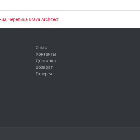
ица
,
черепица Brava Architect
О нас
Контакты
Доставка
Возврат
Галерея