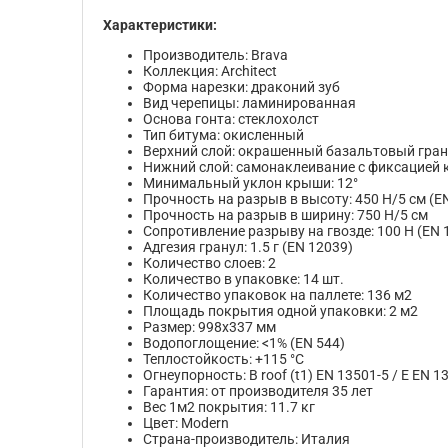
Характеристики:
Производитель: Brava
Коллекция: Architect
Форма нарезки: драконий зуб
Вид черепицы: ламинированная
Основа гонта: стеклохолст
Тип битума: окисленный
Верхний слой: окрашенный базальтовый гра
Нижний слой: самонаклеивание с фиксацией
Минимальный уклон крыши: 12°
Прочность на разрыв в высоту: 450 Н/5 см (E
Прочность на разрыв в ширину: 750 Н/5 см
Сопротивление разрыву на гвозде: 100 Н (EN 
Адгезия гранул: 1.5 г (EN 12039)
Количество слоев: 2
Количество в упаковке: 14 шт.
Количество упаковок на паллете: 136 м2
Площадь покрытия одной упаковки: 2 м2
Размер: 998x337 мм
Водопоглощение: <1% (EN 544)
Теплостойкость: +115 °C
Огнеупорность: B roof (t1) EN 13501-5 / Е EN 1
Гарантия: от производителя 35 лет
Вес 1м2 покрытия: 11.7 кг
Цвет: Modern
Страна-производитель: Италия