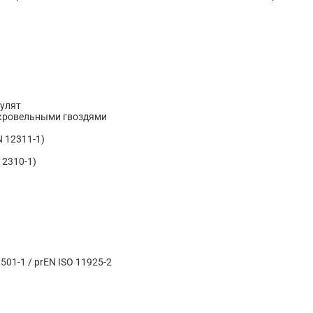
нулят
 кровельными гвоздями
N 12311-1)
12310-1)
3501-1 / prEN ISO 11925-2