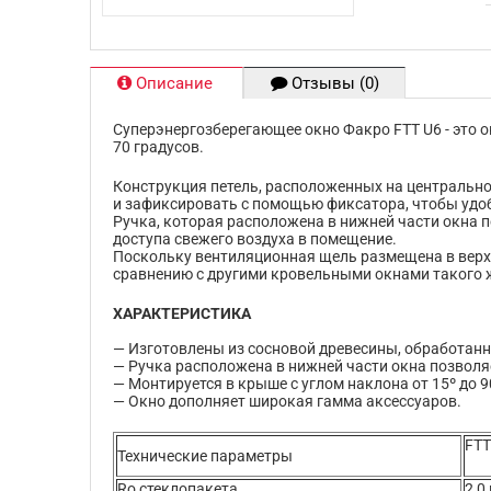
Описание
Отзывы (0)
Суперэнергозберегающее окно Факро FTT U6 - это 
70 градусов.
Конструкция петель, расположенных на центральной
и зафиксировать с помощью фиксатора, чтобы удо
Ручка, которая расположена в нижней части окна п
доступа свежего воздуха в помещение.
Поскольку вентиляционная щель размещена в верхн
сравнению с другими кровельными окнами такого 
ХАРАКТЕРИСТИКА
— Изготовлены из сосновой древесины, обработан
— Ручка расположена в нижней части окна позвол
— Монтируется в крыше с углом наклона от 15º до 
— Окно дополняет широкая гамма аксессуаров.
FTT
Технические параметры
Ro стеклопакета
2,0