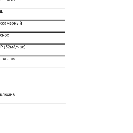
дБ
ухкамерный
еное
P (52м3/час)
лоя лака
склюзив