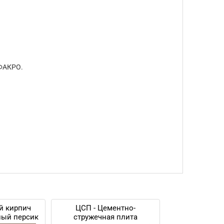
 ФАКРО.
й кирпич
ЦСП - Цементно-
лый персик
стружечная плита