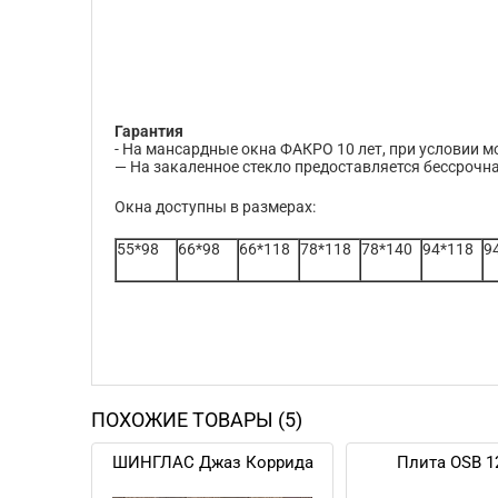
Гарантия
- На мансардные окна ФАКРО 10 лет, при условии
— На закаленное стекло предоставляется бессрочна
Окна доступны в размерах:
55*98
66*98
66*118
78*118
78*140
94*118
9
ПОХОЖИЕ ТОВАРЫ (5)
ШИНГЛАС Джаз Коррида
Плита OSB 1