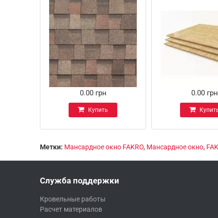
0.00 грн
0.00 грн
Купить
Купит
Метки:
Мансардное окно FAKRO
,
Мансардное окно
,
FA
Служба поддержки
Кровельные работы
Расчет материалов