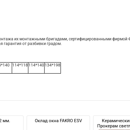
 монтажа их монтажными бригадами, сертифицированными фирмой
я гарантия от разбивки градом.
4*140
114*118
114*140
134*198
2 мм.
Оклад окна FAKRO ESV
Керамически
Прокерам свет