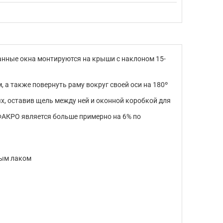
анные окна монтируются на крыши с наклоном 15-
 а также повернуть раму вокруг своей оси на 180º
ях, оставив щель между ней и оконной коробкой для
ФАКРО является больше примерно на 6% по
вым лаком