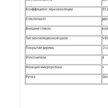
Коэффициент звукоизоляции
33 
Стеклопакет
дв
Внешнее стекло
кал
Тип вентиляционной щели
V40
Покрытие дерева
2 с
Уплотнители
4
Функция микроуклона
+
Ручка
Эк