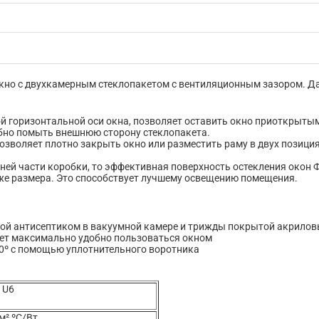
окно с двухкамерным стеклопакетом с вентиляционным зазором. Д
 горизонтальной оси окна, позволяет оставить окно приоткрытым,
бно помыть внешнюю сторону стеклопакета.
озволяет плотно закрыть окно или разместить раму в двух позици
ей части коробки, то эффективная поверхность остекления окон 
же размера. Это способствует лучшему освещению помещения.
ной антисептиком в вакуумной камере и трижды покрытой акрило
яет максимально удобно пользоваться окном
90º с помощью уплотнительного воротника
 U6
 м² ºС/Вт