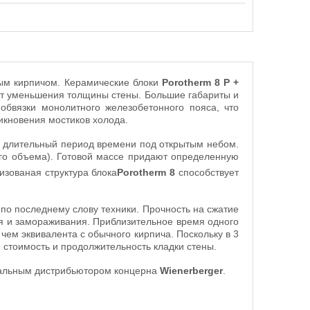
ным кирпичом. Керамические блоки
Porotherm 8 P +
ет уменьшения толщины стены. Большие габариты и
обвязки монолитного железобетонного пояса, что
кновения мостиков холода.
ся длительный период времени под открытым небом.
его объема). Готовой массе придают определенную
изованая структура блока
Porotherm 8
способствует
по последнему слову техники. Прочность на сжатие
я и замораживания. Приблизительное время одного
чем эквивалента с обычного кирпича. Поскольку в 3
 стоимость и продолжительность кладки стены.
альным дистрибьютором концерна
Wienerberger
.