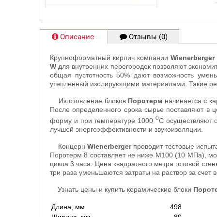
Описание
Отзывы (0)
Крупноформатный кирпич компании
Wienerberge
W
для внутренних перегородок позволяют экономит
общая пустотность 50% дают возможность умень
утепленный изолирующими материалами. Такие ре
Изготовление блоков
Поротерм
начинается с ка
После определенного срока сырье поставляют в ц
0
форму и при температуре 1000
С осуществляют о
лучшей энергоэффективности и звукоизоляции.
Концерн
Wienerberger
проводит тестовые испыта
Поротерм 8 составляет не ниже М100 (10 МПа), м
цикла 3 часа. Цена квадратного метра готовой стен
три раза уменьшаются затраты на раствор за счет 
Узнать цены и купить керамические блоки
Порот
Длина, мм
498
Ширина, мм
80