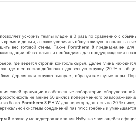
r
позволяет ускорить темпы кладки в 3 раза по сравнению с обыч
ь время и деньги, а также увеличить общую жилую площадь за сч
шить вес готовой стены. Также
Porotherm 8
предназначен для 
комендации обязательны и необходимы для предупреждения возни
рьера, где ведется строгий контроль сырья. Далее глина находит
еха, где в ее состав добавляют древесную стружку (20 % от общ
бжиг. Деревянная стружка выгорает, образуя замкнутые поры. Пор
ния своей продукции в собственные лаборатории, оборудованной 
орозостойкость не менее 50 циклов попеременного размораживани
ы из блока
Porotherm 8 P + W
для перегородок есть на 20 % ниже, 
вертикальной системы соединений паз плюс гребень и уменьшается
ерм 8
можно у менеджеров компании Избушка являющейся офици