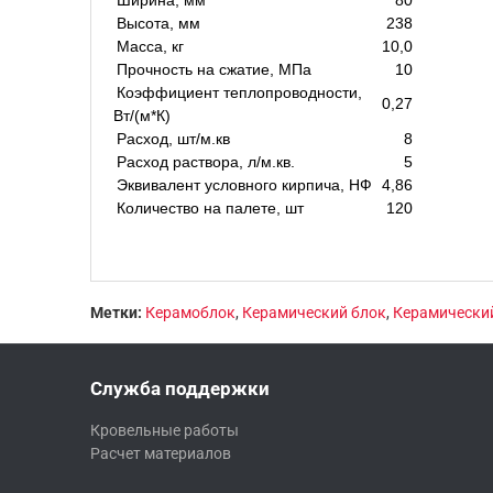
Высота, мм
238
Масса, кг
10,0
Прочность на сжатие, МПа
10
Коэффициент теплопроводности,
0,27
Вт/(м*К)
Расход, шт/м.кв
8
Расход раствора, л/м.кв.
5
Эквивалент условного кирпича, НФ
4,86
Количество на палете, шт
120
Метки:
Керамоблок
,
Керамический блок
,
Керамический
Служба поддержки
Кровельные работы
Расчет материалов