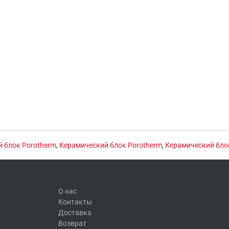
 блок Porotherm
,
Керамический блок Porotherm
,
Керамический блок
О нас
Контакты
Доставка
Возврат