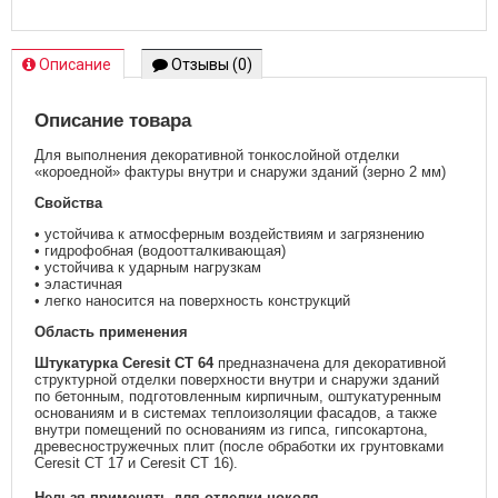
Описание
Отзывы (0)
Описание товара
Для выполнения декоративной тонкослойной отделки
«короедной» фактуры внутри и снаружи зданий (зерно 2 мм)
Свойства
• устойчива к атмосферным воздействиям и загрязнению
• гидрофобная (водоотталкивающая)
• устойчива к ударным нагрузкам
• эластичная
• легко наносится на поверхность конструкций
Область применения
Штукатурка Ceresit CT 64
предназначена для декоративной
структурной отделки поверхности внутри и снаружи зданий
по бетонным, подготовленным кирпичным, оштукатуренным
основаниям и в системах теплоизоляции фасадов, а также
внутри помещений по основаниям из гипса, гипсокартона,
древесностружечных плит (после обработки их грунтовками
Ceresit CT 17 и Ceresit CT 16).
Нельзя применять для отделки цоколя.